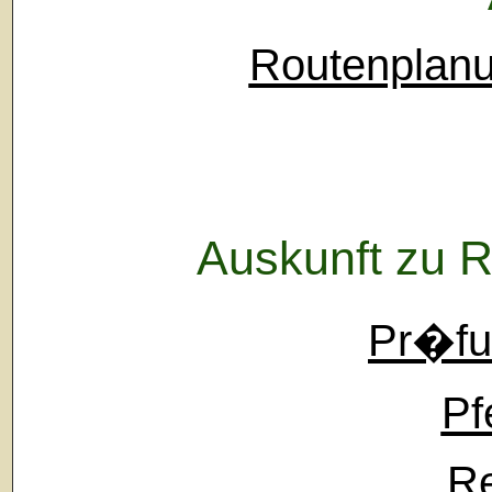
Routenplanu
Auskunft zu 
Pr�fu
Pf
Re