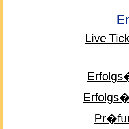
Er
Live Tick
Erfolgs
Erfolgs�
Pr�fu