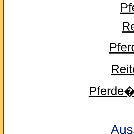
Pf
Re
Pfer
Reit
Pferde�b
Aus