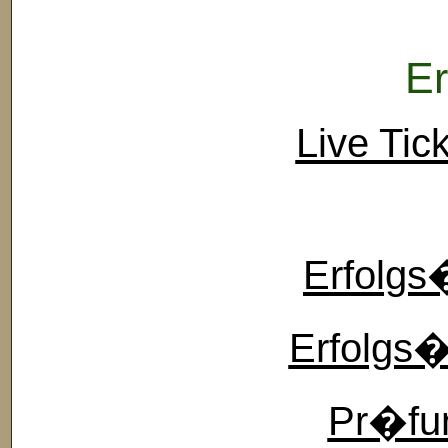
Er
Live Tick
Erfolgs
Erfolgs�
Pr�fu