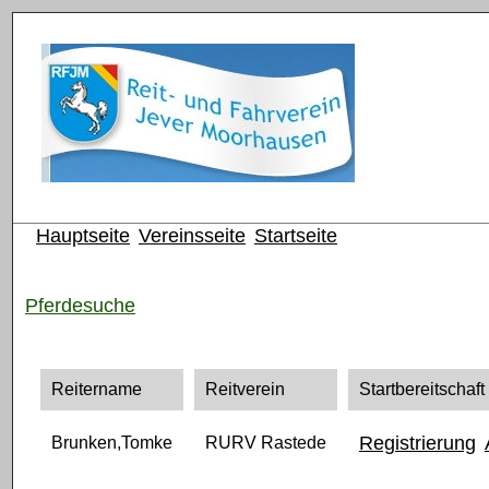
Hauptseite
Vereinsseite
Startseite
Pferdesuche
Reitername
Reitverein
Startbereitschaft
Registrierung
Brunken,Tomke
RURV Rastede