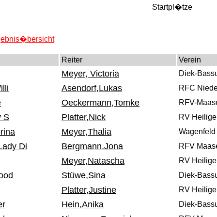
Startpl�tze
rgebnis�bersicht
Reiter
Verein
Meyer, Victoria
Diek-Bass
lli
Asendorf,Lukas
RFC Niede
e
Oeckermann,Tomke
RFV-Maase
y S
Platter,Nick
RV Heilige
rina
Meyer,Thalia
Wagenfeld
Lady Di
Bergmann,Jona
RFV Maase
Meyer,Natascha
RV Heiligen
ood
Stüwe,Sina
Diek-Bass
Platter,Justine
RV Heiligen
er
Hein,Anika
Diek-Bass