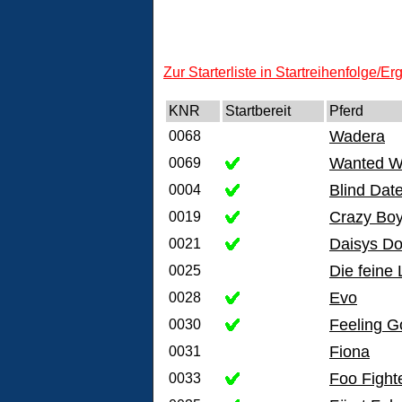
Zur Starterliste in Startreihenfolge/E
KNR
Startbereit
Pferd
Wadera
0068
Wanted Wi
0069
Blind Dat
0004
Crazy Bo
0019
Daisys Do
0021
Die feine 
0025
Evo
0028
Feeling G
0030
Fiona
0031
Foo Fight
0033