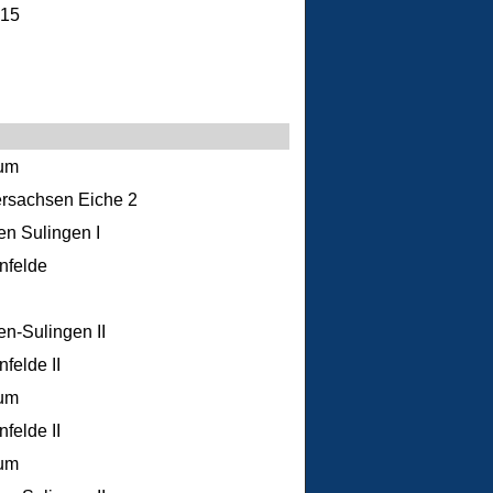
15
um
rsachsen Eiche 2
n Sulingen I
nfelde
n-Sulingen II
felde II
um
felde II
um