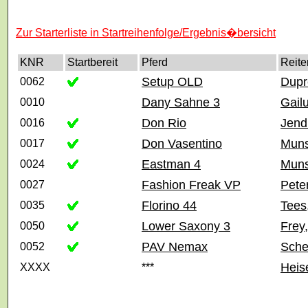
Zur Starterliste in Startreihenfolge/Ergebnis�bersicht
KNR
Startbereit
Pferd
Reite
Setup OLD
Dupr
0062
Dany Sahne 3
Gail
0010
Don Rio
Jend
0016
Don Vasentino
Muns
0017
Eastman 4
Muns
0024
Fashion Freak VP
Pete
0027
Florino 44
Tees
0035
Lower Saxony 3
Frey
0050
PAV Nemax
Sche
0052
Heis
XXXX
***