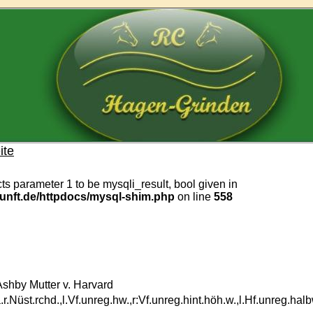
ite
ts parameter 1 to be mysqli_result, bool given in
kunft.de/httpdocs/mysql-shim.php
on line
558
shby Mutter v. Harvard
.r.Nüst.rchd.,l.Vf.unreg.hw.,r:Vf.unreg.hint.höh.w.,l.Hf.unreg.halb