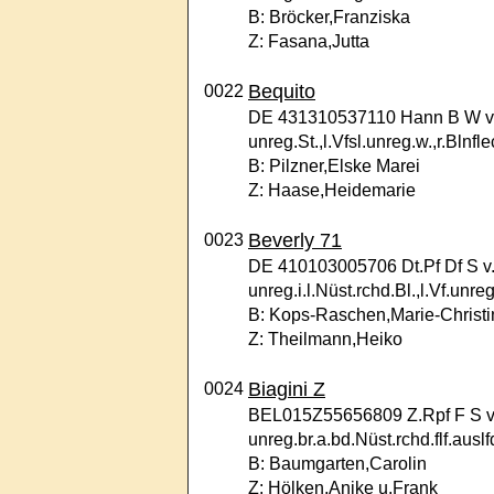
B: Bröcker,Franziska
Z: Fasana,Jutta
Bequito
0022
DE 431310537110 Hann B W v. B
unreg.St.,l.Vfsl.unreg.w.,r.Blnfle
B: Pilzner,Elske Marei
Z: Haase,Heidemarie
Beverly 71
0023
DE 410103005706 Dt.Pf Df S v.
unreg.i.l.Nüst.rchd.Bl.,l.Vf.unr
B: Kops-Raschen,Marie-Christi
Z: Theilmann,Heiko
Biagini Z
0024
BEL015Z55656809 Z.Rpf F S v. 
unreg.br.a.bd.Nüst.rchd.flf.auslfd
B: Baumgarten,Carolin
Z: Hölken,Anike u.Frank