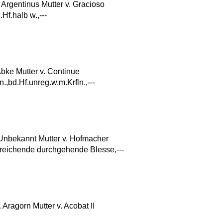
Argentinus Mutter v. Gracioso
.Hf.halb w.,---
ke Mutter v. Continue
n.,bd.Hf.unreg.w.m.Krfln.,---
Unbekannt Mutter v. Hofmacher
 reichende durchgehende Blesse,---
ragorn Mutter v. Acobat II