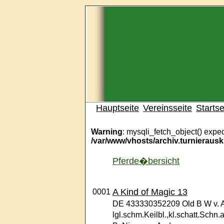
Hauptseite
Vereinsseite
Startse
Warning
: mysqli_fetch_object() expec
/var/www/vhosts/archiv.turnieraus
Pferde�bersicht
A Kind of Magic 13
0001
DE 433330352209 Old B W v. A
lgl.schm.Keilbl.,kl.schatt.Schn.a