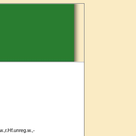
w.,r.Hf.unreg.w.,-