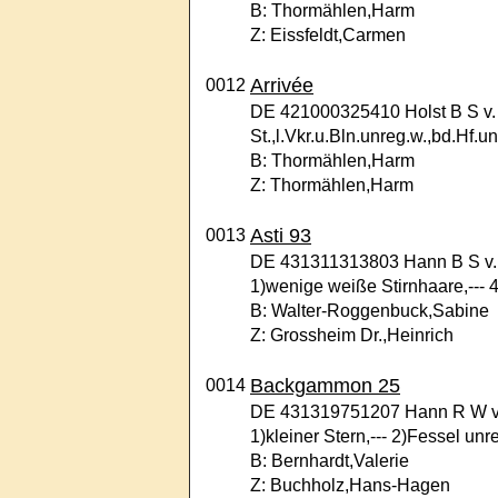
B: Thormählen,Harm
Z: Eissfeldt,Carmen
Arrivée
0012
DE 421000325410 Holst B S v.
St.,l.Vkr.u.Bln.unreg.w.,bd.Hf.un
B: Thormählen,Harm
Z: Thormählen,Harm
Asti 93
0013
DE 431311313803 Hann B S v. A
1)wenige weiße Stirnhaare,--- 
B: Walter-Roggenbuck,Sabine
Z: Grossheim Dr.,Heinrich
Backgammon 25
0014
DE 431319751207 Hann R W v. B
1)kleiner Stern,--- 2)Fessel u
B: Bernhardt,Valerie
Z: Buchholz,Hans-Hagen