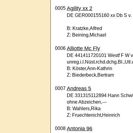
Agility xx 2
0005
DE GER000155160 xx Db S v. Ka
B: Kratzke,Alfred
Z: Beining,Michael
Alliotte Mc Fly
0006
DE 441411720101 Westf F W v. 
unreg.i.l.Nüst.rchd.dchg.Bl.,Utl.
B: Köster,Ann-Kathrin
Z: Biederbeck,Bertram
Andreas 5
0007
DE 331315112894 Hann Schwb 
ohne Abzeichen,---
B: Wahlers,Rika
Z: Fruechtenicht,Heinrich
Antonia 96
0008