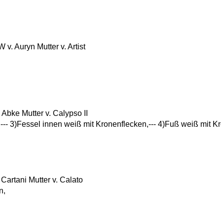
. Auryn Mutter v. Artist
bke Mutter v. Calypso II
,--- 3)Fessel innen weiß mit Kronenflecken,--- 4)Fuß weiß mit K
artani Mutter v. Calato
n,