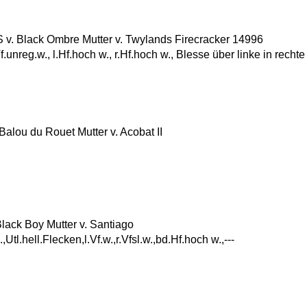
. Black Ombre Mutter v. Twylands Firecracker 14996
.Vf.unreg.w., l.Hf.hoch w., r.Hf.hoch w., Blesse über linke in rechte
lou du Rouet Mutter v. Acobat II
ack Boy Mutter v. Santiago
Utl.hell.Flecken,l.Vf.w.,r.Vfsl.w.,bd.Hf.hoch w.,---