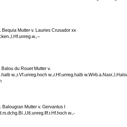
equia Mutter v. Lauries Crusador xx
cken.,l.Hf.unreg.w.,--
 Balou du Rouet Mutter v.
eg.halb w.,r.Vf.unreg.hoch w.,r.Hf.unreg.halb w.Wirb.a.Nasr.,l.Hal
n
Balougran Mutter v. Gervantus I
.rs.dchg.Bl.,Utl.unreg.flf.r.Hf.hoch w.,-