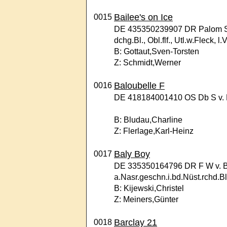
Bailee's on Ice
0015
DE 435350239907 DR Palom S v
dchg.Bl., Obl.flf., Utl.w.Fleck, l
B: Gottaut,Sven-Torsten
Z: Schmidt,Werner
Baloubelle F
0016
DE 418184001410 OS Db S v. Ba
B: Bludau,Charline
Z: Flerlage,Karl-Heinz
Baly Boy
0017
DE 335350164796 DR F W v. Bl
a.Nasr.geschn.i.bd.Nüst.rchd.Bl.,
B: Kijewski,Christel
Z: Meiners,Günter
Barclay 21
0018