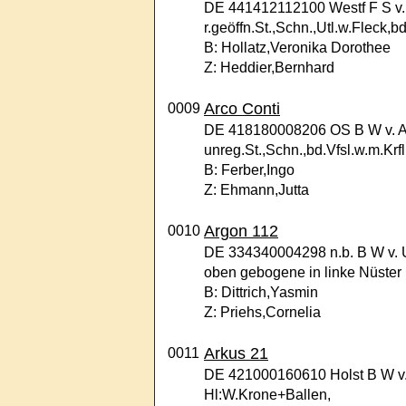
DE 441412112100 Westf F S v. 
r.geöffn.St.,Schn.,Utl.w.Fleck,bd
B: Hollatz,Veronika Dorothee
Z: Heddier,Bernhard
Arco Conti
0009
DE 418180008206 OS B W v. Ab
unreg.St.,Schn.,bd.Vfsl.w.m.Krfl
B: Ferber,Ingo
Z: Ehmann,Jutta
Argon 112
0010
DE 334340004298 n.b. B W v. 
oben gebogene in linke Nüster
B: Dittrich,Yasmin
Z: Priehs,Cornelia
Arkus 21
0011
DE 421000160610 Holst B W v. A
Hl:W.Krone+Ballen,