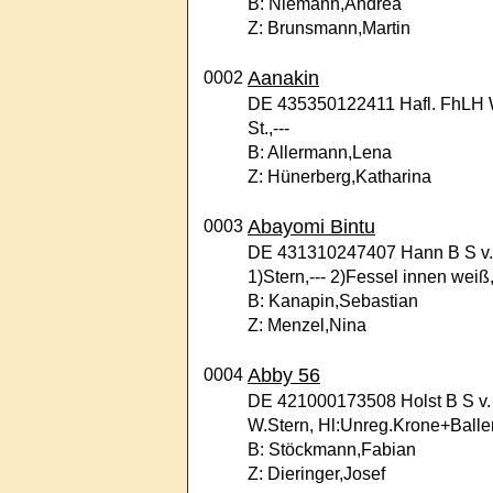
B: Niemann,Andrea
Z: Brunsmann,Martin
Aanakin
0002
DE 435350122411 Hafl. FhLH W v
St.,---
B: Allermann,Lena
Z: Hünerberg,Katharina
Abayomi Bintu
0003
DE 431310247407 Hann B S v. A
1)Stern,--- 2)Fessel innen weiß
B: Kanapin,Sebastian
Z: Menzel,Nina
Abby 56
0004
DE 421000173508 Holst B S v. C
W.Stern, Hl:Unreg.Krone+Balle
B: Stöckmann,Fabian
Z: Dieringer,Josef