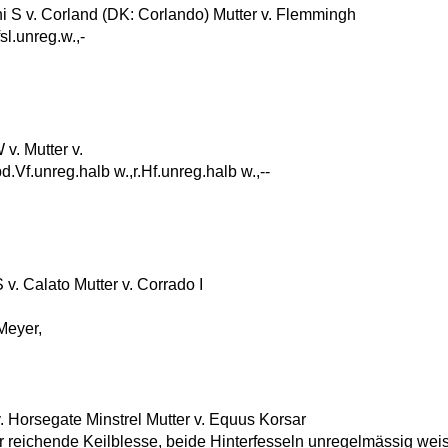
v. Corland (DK: Corlando) Mutter v. Flemmingh
sl.unreg.w.,-
. Mutter v.
d.Vf.unreg.halb w.,r.Hf.unreg.halb w.,--
. Calato Mutter v. Corrado I
Meyer,
Horsegate Minstrel Mutter v. Equus Korsar
reichende Keilblesse, beide Hinterfesseln unregelmässig weiss