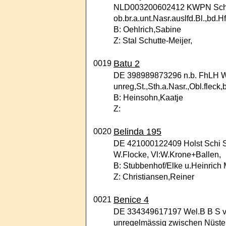
NLD003200602412 KWPN Schi S 
ob.br.a.unt.Nasr.auslfd.Bl.,bd.Hf
B: Oehlrich,Sabine
Z: Stal Schutte-Meijer,
Batu 2
0019
DE 398989873296 n.b. FhLH W v
unreg,St.,Sth.a.Nasr.,Obl.fleck,b
B: Heinsohn,Kaatje
Z:
Belinda 195
0020
DE 421000122409 Holst Schi S v
W.Flocke, Vl:W.Krone+Ballen,
B: Stubbenhof/Elke u.Heinrich 
Z: Christiansen,Reiner
Benice 4
0021
DE 334349617197 Wel.B B S v. 
unregelmässig zwischen Nüster 