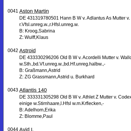
Aston Martin
0041
DE 431319780501 Hann B W v. Adlantus As Mutter v. 
r.Vfsl.unreg.w.,r.Hfsl.unreg.w.
B: Kroog,Sabrina
Z: Wulff,Klaus
Astroid
0042
DE 433330296206 Old B W v. Acordelli Mutter v. Walld
w.Sth.,bd.Vf.unreg.w.,bd.Hf.unreg.halbw.,-
B: Graßmann,Astrid
Z: ZG Grassmann,Astrid u. Burkhard
Atlantis 140
0043
DE 333331305298 Old B W v. Athlet Z Mutter v. Code
einige w.Stirnhaare,l.Hfsl w.m.Krflecken,-
B: Adelhorn,Erika
Z: Blomme,Paul
Avid L
0044