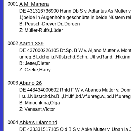
A Mi Manera
0001
DE 431316736900 Hann Db S v. Adlantus As Mutter v
1)beide in Augenhöhe geschnürte in beide Nüstern rei
B: Peusch-Dreyer Dr.,Doreen
Z: Müller-Rulfs,Lüder
Aaron 339
0002
DE 437000226105 Dt.Sp. B W v. Aljano Mutter v. Mo
unreg.Bl.,dchg.i.r.Nüst.rchd.Schn.,Utl.w.Rand,l.Hkr.inn
B: Jetter,Dieter
Z: Czeke,Harry
Abano 26
0003
DE 443434000602 Rhld F W v. Abanos Mutter v. Don
i.r.u.l.Nüst.rchd.br.Bl.,Utl.flf.,bd.Vf.unreg.w.,bd.Hf.unreg
B: Minochkina,Olga
Z: Vansant,Victor
Abke's Diamond
0004
DE 433331517105 Old B S v. Abke Mutter v. Upan la 