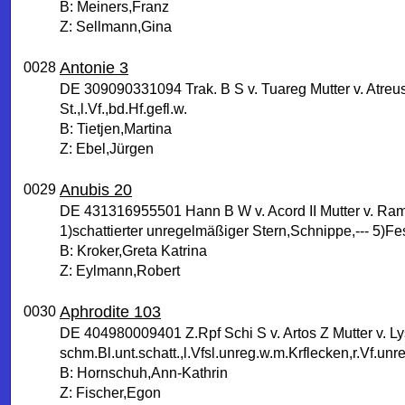
B: Meiners,Franz
Z: Sellmann,Gina
Antonie 3
0028
DE 309090331094 Trak. B S v. Tuareg Mutter v. Atreu
St.,l.Vf.,bd.Hf.gefl.w.
B: Tietjen,Martina
Z: Ebel,Jürgen
Anubis 20
0029
DE 431316955501 Hann B W v. Acord II Mutter v. Ram
1)schattierter unregelmäßiger Stern,Schnippe,--- 5)Fes
B: Kroker,Greta Katrina
Z: Eylmann,Robert
Aphrodite 103
0030
DE 404980009401 Z.Rpf Schi S v. Artos Z Mutter v. L
schm.Bl.unt.schatt.,l.Vfsl.unreg.w.m.Krflecken,r.Vf.unr
B: Hornschuh,Ann-Kathrin
Z: Fischer,Egon