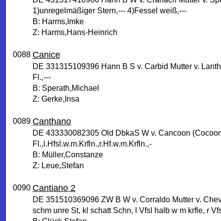
1)unregelmäßiger Stern,--- 4)Fessel weiß,---
B: Harms,Imke
Z: Harms,Hans-Heinrich
Canice
0088
DE 331315109396 Hann B S v. Carbid Mutter v. Lant
Fl.,---
B: Sperath,Michael
Z: Gerke,Insa
Canthano
0089
DE 433330082305 Old DbkaS W v. Cancoon (Cocoon) M
Fl.,l.Hfsl.w.m.Krfln.,r.Hf.w.m.Krfln.,-
B: Müller,Constanze
Z: Leue,Stefan
Cantiano 2
0090
DE 351510369096 ZW B W v. Corraldo Mutter v. Chev
schm unre St, kl schatt Schn, l Vfsl halb w m krfle, r Vfs