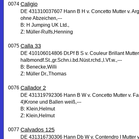
Caligio
0074
DE 431310037607 Hann B H v. Concetto Mutter v. Arg
ohne Abzeichen,---
B: H Jumping UK Ltd.,
Z: Müller-Rulfs,Henning
Calla 33
0075
DE 410106014806 Dt.Pf B S v. Couleur Brillant Mutter
halbmondf.St.,gr.Schn.i.bd.Nüst.rchd.,l.Vf.w.,---
B: Benecke,Willi
Z: Müller Dr.,Thomas
Callador 2
0076
DE 431319792306 Hann B W v. Concetto Mutter v. Fa
4)Krone und Ballen weiß,---
B: Klein,Helmut
Z: Klein,Helmut
Calvados 125
0077
DE 431316730306 Hann Db W v. Contendro I Mutter v