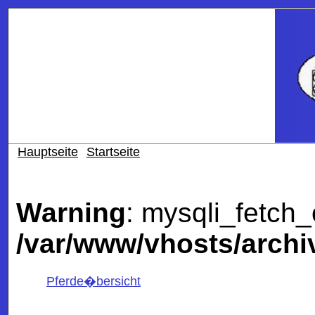
Hauptseite
Startseite
Warning
: mysqli_fetch_
/var/www/vhosts/archi
Pferde�bersicht