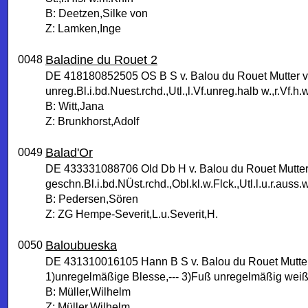
B: Deetzen,Silke von
Z: Lamken,Inge
Baladine du Rouet 2
0048
DE 418180852505 OS B S v. Balou du Rouet Mutter v
unreg.Bl.i.bd.Nuest.rchd.,Utl.,l.Vf.unreg.halb w.,r.Vf.h.
B: Witt,Jana
Z: Brunkhorst,Adolf
Balad'Or
0049
DE 433331088706 Old Db H v. Balou du Rouet Mutter 
geschn.Bl.i.bd.NÜst.rchd.,Obl.kl.w.Flck.,Utl.l.u.r.auss.w
B: Pedersen,Sören
Z: ZG Hempe-Severit,L.u.Severit,H.
Baloubueska
0050
DE 431310016105 Hann B S v. Balou du Rouet Mutter 
1)unregelmäßige Blesse,--- 3)Fuß unregelmäßig weiß 
B: Müller,Wilhelm
Z: Müller,Wilhelm