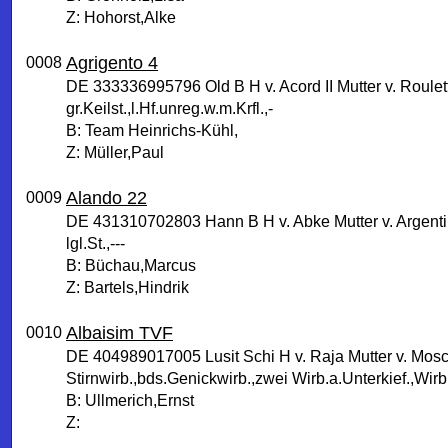
Z: Hohorst,Alke
Agrigento 4
0008
DE 333336995796 Old B H v. Acord II Mutter v. Roulet
gr.Keilst.,l.Hf.unreg.w.m.Krfl.,-
B: Team Heinrichs-Kühl,
Z: Müller,Paul
Alando 22
0009
DE 431310702803 Hann B H v. Abke Mutter v. Argent
lgl.St.,---
B: Büchau,Marcus
Z: Bartels,Hindrik
Albaisim TVF
0010
DE 404989017005 Lusit Schi H v. Raja Mutter v. Mosc
Stirnwirb.,bds.Genickwirb.,zwei Wirb.a.Unterkief.,Wir
B: Ullmerich,Ernst
Z: