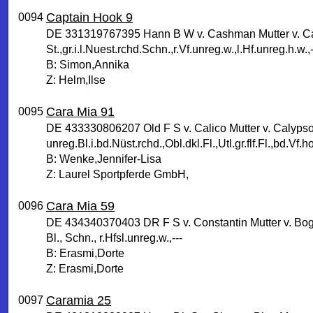
Captain Hook 9
0094
DE 331319767395 Hann B W v. Cashman Mutter v. Ca
St.,gr.i.l.Nuest.rchd.Schn.,r.Vf.unreg.w.,l.Hf.unreg.h.w.,-
B: Simon,Annika
Z: Helm,Ilse
Cara Mia 91
0095
DE 433330806207 Old F S v. Calico Mutter v. Calypso 
unreg.Bl.i.bd.Nüst.rchd.,Obl.dkl.Fl.,Utl.gr.flf.Fl.,bd.Vf
B: Wenke,Jennifer-Lisa
Z: Laurel Sportpferde GmbH,
Cara Mia 59
0096
DE 434340370403 DR F S v. Constantin Mutter v. Bo
Bl., Schn., r.Hfsl.unreg.w.,---
B: Erasmi,Dorte
Z: Erasmi,Dorte
Caramia 25
0097