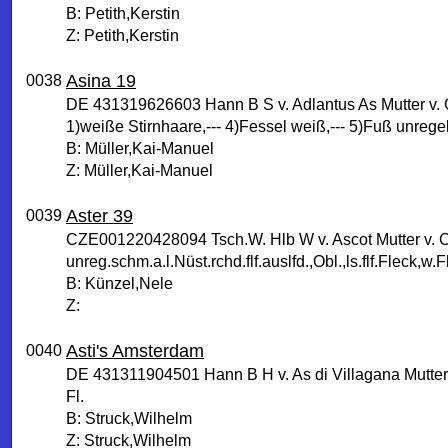
B: Petith,Kerstin
Z: Petith,Kerstin
Asina 19
0038
DE 431319626603 Hann B S v. Adlantus As Mutter v. 
1)weiße Stirnhaare,--- 4)Fessel weiß,--- 5)Fuß unrege
B: Müller,Kai-Manuel
Z: Müller,Kai-Manuel
Aster 39
0039
CZE001220428094 Tsch.W. Hlb W v. Ascot Mutter v. Co
unreg.schm.a.l.Nüst.rchd.flf.auslfd.,Obl.,ls.flf.Fleck,w
B: Künzel,Nele
Z:
Asti's Amsterdam
0040
DE 431311904501 Hann B H v. As di Villagana Mutter 
Fl.
B: Struck,Wilhelm
Z: Struck,Wilhelm