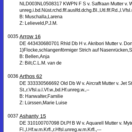
NLD003NL0508317 KWPN F S v. Saffraan Mutter v. 
unreg.i.bd.Nüst.rchd.flf.auslfd.dchg.Bl.,Utl.flf.Rd.,l.Vf
B: Muschalla,Larena
Z: Lelieveld,P.J.M.
Arrow 16
0035
DE 443430680701 Rhld Db H v. Akribori Mutter v. Do
1)Flocke,schlangenförmiger Strich auf Nasenrücken,Sc
B: Bellen,Anja
Z: Bilt,C.L.M. van de
Arthos 62
0036
DE 333330566692 Old Db W v. Aircraft Mutter v. Jet S
St.,r.Vfsl.u.l.Vf.w.,bd.Hf.unreg.w.,--
B: Hanwalter,Familie
Z: Lürssen,Marie Luise
Ashanty 15
0037
DE 310100707098 Dt.Pf B W v. Aquarell Mutter v. Myt
Fl.,l.Hf.w.m.Krfl.,r.Hfsl.unreg.w.m.Krfl.,---