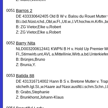
Barros 2
0051
DE 433330642405 Old B W v. Balou du Rouet Mutter 
Bl.i.bd.Nüst.rchd.,Obl,w.Fl.,Utl.w.,l.Vf.hochw.m.Krfln.,b
B: ZG Vietor,Elke u.Robert
Z: ZG Vietor,Elke u.Robert
Barry Nita
0052
NLD003200612441 KWPN B H v. Hold Up Premier Mutte
Fl.,Stirnwirb.unt.AVL a.Mittellinie,Wirb.a.bd.Unterkie
B: Brünjes,Bruno
Z: Brunia,Y.
Batida 88
0053
DE 431316714002 Hann B S v. Bretone Mutter v. Tra
stichelh.lgl.St.,w.Haare auf Nasr.auslfd.i.schm.Schn.,l.
B: Grabs,Stephanie
Z: Brunkhorst,Johann-Klaus