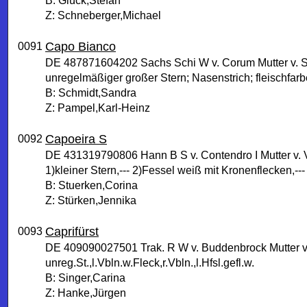
B: Glück,Stefan
Z: Schneberger,Michael
Capo Bianco
0091
DE 487871604202 Sachs Schi W v. Corum Mutter v. 
unregelmäßiger großer Stern; Nasenstrich; fleischfarbe
B: Schmidt,Sandra
Z: Pampel,Karl-Heinz
Capoeira S
0092
DE 431319790806 Hann B S v. Contendro I Mutter v. 
1)kleiner Stern,--- 2)Fessel weiß mit Kronenflecken,--
B: Stuerken,Corina
Z: Stürken,Jennika
Caprifürst
0093
DE 409090027501 Trak. R W v. Buddenbrock Mutter 
unreg.St.,l.Vbln.w.Fleck,r.Vbln.,l.Hfsl.gefl.w.
B: Singer,Carina
Z: Hanke,Jürgen