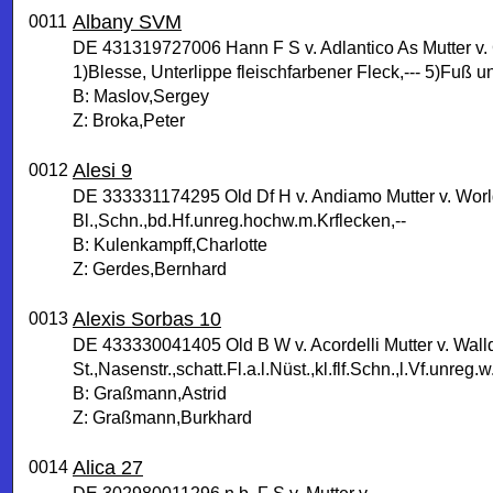
Albany SVM
0011
DE 431319727006 Hann F S v. Adlantico As Mutter v.
1)Blesse, Unterlippe fleischfarbener Fleck,--- 5)Fuß 
B: Maslov,Sergey
Z: Broka,Peter
Alesi 9
0012
DE 333331174295 Old Df H v. Andiamo Mutter v. Worl
Bl.,Schn.,bd.Hf.unreg.hochw.m.Krflecken,--
B: Kulenkampff,Charlotte
Z: Gerdes,Bernhard
Alexis Sorbas 10
0013
DE 433330041405 Old B W v. Acordelli Mutter v. Walld
St.,Nasenstr.,schatt.Fl.a.l.Nüst.,kl.flf.Schn.,l.Vf.unreg.w.
B: Graßmann,Astrid
Z: Graßmann,Burkhard
Alica 27
0014