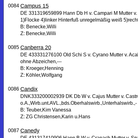
Campus 15
0084
DE 331319659899 Hann Db H v. Campari M Mutter v.
1)Flocke 4)linker Hinterfuß unregelmäßig weiß 5)recht
B: Benecke,Willi
Z: Benecke,Willi
Canberra 20
0085
DE 433331276100 Old Schi S v. Cyrano Mutter v. Ac
ohne Abzeichen,---
B: Kroeger,Henning
Z: Köhler,Wolfgang
Candix
0086
DNK333200002939 DK Db W v. Cajus Mutter v. Castr
o.A.,Wirb.unt.AVL.,bds.Oberhalswirb.,Unterhalswirb.,-
B: Teuber,Kim Vanessa
Z: ZG Christensen,Karin u.Hans
Canedy
0087
DE 431317410906 Hann B W v. Cranach Mutter v. Sp