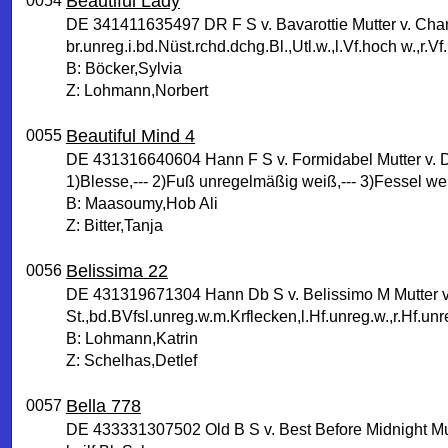
Beautiful Lady
0054
DE 341411635497 DR F S v. Bavarottie Mutter v. Ch
br.unreg.i.bd.Nüst.rchd.dchg.Bl.,Utl.w.,l.Vf.hoch w.,r.Vf.
B: Böcker,Sylvia
Z: Lohmann,Norbert
Beautiful Mind 4
0055
DE 431316640604 Hann F S v. Formidabel Mutter v. 
1)Blesse,--- 2)Fuß unregelmäßig weiß,--- 3)Fessel we
B: Maasoumy,Hob Ali
Z: Bitter,Tanja
Belissima 22
0056
DE 431319671304 Hann Db S v. Belissimo M Mutter v
St.,bd.BVfsl.unreg.w.m.Krflecken,l.Hf.unreg.w.,r.Hf.unr
B: Lohmann,Katrin
Z: Schelhas,Detlef
Bella 778
0057
DE 433331307502 Old B S v. Best Before Midnight Mu