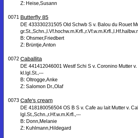
Z: Heise,Susann
Butterfly 85
0071
DE 433330231505 Old Schwb S v. Balou du Rouet Mut
gr.St.,Schn.,l.Vf.hochw.m.Krfl.,r.Vf.w.m.Krfl.,l.Hf.halbw.
B: Ohsmer,Friedbert
Z: Brüntje,Anton
Caballita
0072
DE 441412046001 Westf Schi S v. Coronino Mutter v.
kl.lgl.St.,---
B: Oltrogge,Anke
Z: Salomon Dr.,Olaf
Cafe's cream
0073
DE 418180056504 OS B S v. Cafe au lait Mutter v. Ca
lgl.St.,Schn.,r.Hf.w.m.Krfl.,---
B: Donn,Melanie
Z: Kuhlmann,Hildegard