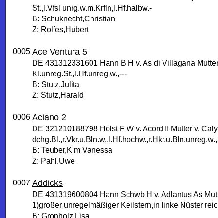
St.,l.Vfsl unrg.w.m.Krfln,l.Hf.halbw.-
B: Schuknecht,Christian
Z: Rolfes,Hubert
Ace Ventura 5
0005
DE 431312331601 Hann B H v. As di Villagana Mutter
Kl.unreg.St.,l.Hf.unreg.w.,---
B: Stutz,Julita
Z: Stutz,Harald
Aciano 2
0006
DE 321210188798 Holst F W v. Acord II Mutter v. Caly
dchg.Bl.,r.Vkr.u.Bln.w.,l.Hf.hochw.,r.Hkr.u.Bln.unreg.w.,-
B: Teuber,Kim Vanessa
Z: Pahl,Uwe
Addicks
0007
DE 431319600804 Hann Schwb H v. Adlantus As Mutt
1)großer unregelmäßiger Keilstern,in linke Nüster r
B: Gronholz,Lisa