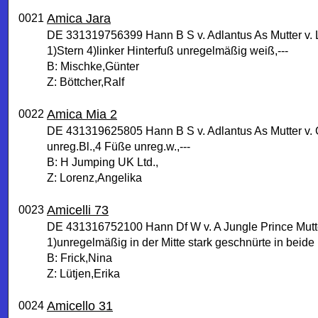
Amica Jara
0021
DE 331319756399 Hann B S v. Adlantus As Mutter v.
1)Stern 4)linker Hinterfuß unregelmäßig weiß,---
B: Mischke,Günter
Z: Böttcher,Ralf
Amica Mia 2
0022
DE 431319625805 Hann B S v. Adlantus As Mutter v.
unreg.Bl.,4 Füße unreg.w.,---
B: H Jumping UK Ltd.,
Z: Lorenz,Angelika
Amicelli 73
0023
DE 431316752100 Hann Df W v. A Jungle Prince Mutte
1)unregelmäßig in der Mitte stark geschnürte in beide
B: Frick,Nina
Z: Lütjen,Erika
Amicello 31
0024