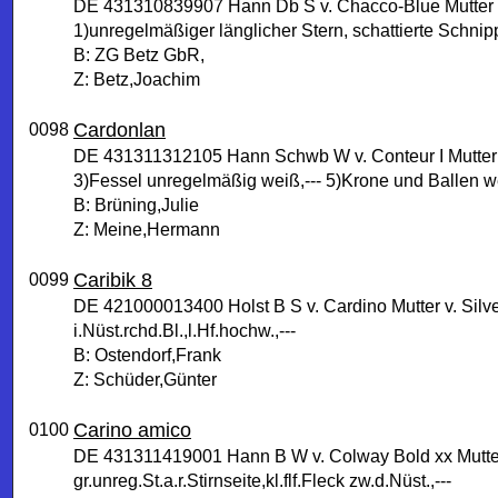
DE 431310839907 Hann Db S v. Chacco-Blue Mutter v
1)unregelmäßiger länglicher Stern, schattierte Schnip
B: ZG Betz GbR,
Z: Betz,Joachim
Cardonlan
0098
DE 431311312105 Hann Schwb W v. Conteur I Mutter 
3)Fessel unregelmäßig weiß,--- 5)Krone und Ballen we
B: Brüning,Julie
Z: Meine,Hermann
Caribik 8
0099
DE 421000013400 Holst B S v. Cardino Mutter v. Silve
i.Nüst.rchd.Bl.,l.Hf.hochw.,---
B: Ostendorf,Frank
Z: Schüder,Günter
Carino amico
0100
DE 431311419001 Hann B W v. Colway Bold xx Mutter
gr.unreg.St.a.r.Stirnseite,kl.flf.Fleck zw.d.Nüst.,---