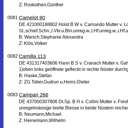
Z: Roskothen,Günther
Camelot 80
0081
DE 421000188802 Holst B W v. Carnando Mutter v. Lo
St.,schief.Schn.,l.Vkr.u.Bln.unreg.w.,l.Hf.unreg.w.,r.Hf.u
B: Warsch,Stephanie Alexandra
Z: Klös,Volker
Camilla 113
0082
DE 431317403606 Hann B S v. Cranach Mutter v. Ga
1)oben links geöffnete gefleckt in rechte Nüster durc
B: Haske,Stefan
Z: ZG Tober,Gudrun u.Heinz-Dieter
Campari 266
0083
DE 437000307806 Dt.Sp. B H v. Collini Mutter v. Fre
unregelmässige breite Blesse in beide Nüstern reichend
B: Neumann,Michael
Z: Heinemann,Wilhelm