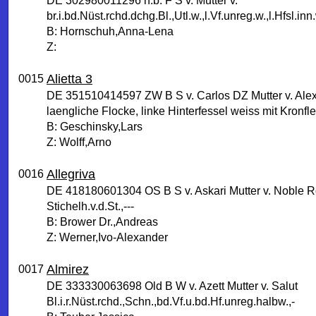
DE 302980011296 n.b. F S v. Mutter v.
br.i.bd.Nüst.rchd.dchg.Bl.,Utl.w.,l.Vf.unreg.w.,l.Hfsl.inn.
B: Hornschuh,Anna-Lena
Z:
Alietta 3
0015
DE 351510414597 ZW B S v. Carlos DZ Mutter v. Alex
laengliche Flocke, linke Hinterfessel weiss mit Kronfle
B: Geschinsky,Lars
Z: Wolff,Arno
Allegriva
0016
DE 418180601304 OS B S v. Askari Mutter v. Noble R
Stichelh.v.d.St.,---
B: Brower Dr.,Andreas
Z: Werner,Ivo-Alexander
Almirez
0017
DE 333330063698 Old B W v. Azett Mutter v. Salut
Bl.i.r.Nüst.rchd.,Schn.,bd.Vf.u.bd.Hf.unreg.halbw.,-