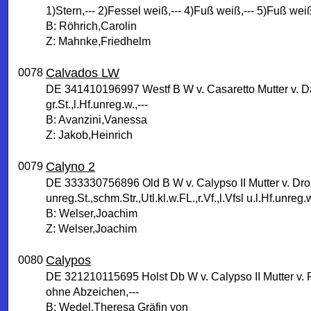
1)Stern,--- 2)Fessel weiß,--- 4)Fuß weiß,--- 5)Fuß weiß
B: Röhrich,Carolin
Z: Mahnke,Friedhelm
Calvados LW
0078
DE 341410196997 Westf B W v. Casaretto Mutter v. 
gr.St.,l.Hf.unreg.w.,---
B: Avanzini,Vanessa
Z: Jakob,Heinrich
Calyno 2
0079
DE 333330756896 Old B W v. Calypso II Mutter v. Dros
unreg.St.,schm.Str.,Utl.kl.w.FL.,r.Vf.,l.Vfsl u.l.Hf.unreg
B: Welser,Joachim
Z: Welser,Joachim
Calypos
0080
DE 321210115695 Holst Db W v. Calypso II Mutter v.
ohne Abzeichen,---
B: Wedel,Theresa Gräfin von