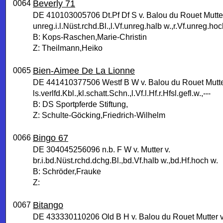
Beverly 71
0064
DE 410103005706 Dt.Pf Df S v. Balou du Rouet Mutter
unreg.i.l.Nüst.rchd.Bl.,l.Vf.unreg.halb w.,r.Vf.unreg.ho
B: Kops-Raschen,Marie-Christin
Z: Theilmann,Heiko
Bien-Aimee De La Lionne
0065
DE 441410377506 Westf B W v. Balou du Rouet Mutter 
ls.verlfd.Kbl.,kl.schatt.Schn.,l.Vf.l.Hf.r.Hfsl.gefl.w.,---
B: DS Sportpferde Stiftung,
Z: Schulte-Göcking,Friedrich-Wilhelm
Bingo 67
0066
DE 304045256096 n.b. F W v. Mutter v.
br.i.bd.Nüst.rchd.dchg.Bl.,bd.Vf.halb w.,bd.Hf.hoch w.
B: Schröder,Frauke
Z:
Bitango
0067
DE 433330110206 Old B H v. Balou du Rouet Mutter v.