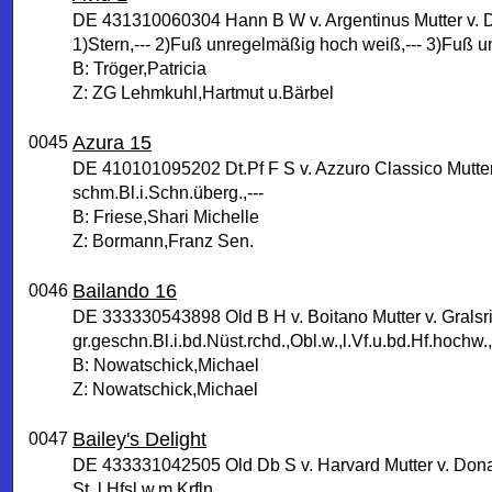
DE 431310060304 Hann B W v. Argentinus Mutter v. D
1)Stern,--- 2)Fuß unregelmäßig hoch weiß,--- 3)Fuß u
B: Tröger,Patricia
Z: ZG Lehmkuhl,Hartmut u.Bärbel
Azura 15
0045
DE 410101095202 Dt.Pf F S v. Azzuro Classico Mutte
schm.Bl.i.Schn.überg.,---
B: Friese,Shari Michelle
Z: Bormann,Franz Sen.
Bailando 16
0046
DE 333330543898 Old B H v. Boitano Mutter v. Gralsri
gr.geschn.Bl.i.bd.Nüst.rchd.,Obl.w.,l.Vf.u.bd.Hf.hochw.,
B: Nowatschick,Michael
Z: Nowatschick,Michael
Bailey's Delight
0047
DE 433331042505 Old Db S v. Harvard Mutter v. Donat
St.,l.Hfsl w.m.Krfln