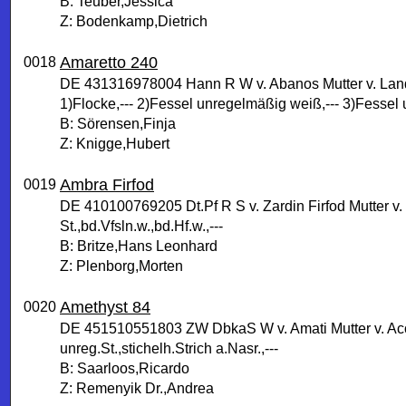
B: Teuber,Jessica
Z: Bodenkamp,Dietrich
Amaretto 240
0018
DE 431316978004 Hann R W v. Abanos Mutter v. La
1)Flocke,--- 2)Fessel unregelmäßig weiß,--- 3)Fessel 
B: Sörensen,Finja
Z: Knigge,Hubert
Ambra Firfod
0019
DE 410100769205 Dt.Pf R S v. Zardin Firfod Mutter v.
St.,bd.Vfsln.w.,bd.Hf.w.,---
B: Britze,Hans Leonhard
Z: Plenborg,Morten
Amethyst 84
0020
DE 451510551803 ZW DbkaS W v. Amati Mutter v. Ac
unreg.St.,stichelh.Strich a.Nasr.,---
B: Saarloos,Ricardo
Z: Remenyik Dr.,Andrea