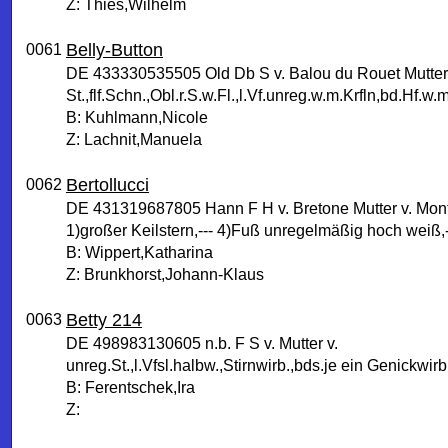
Z: Thies,Wilhelm
Belly-Button
0061
DE 433330535505 Old Db S v. Balou du Rouet Mutter 
St.,flf.Schn.,Obl.r.S.w.Fl.,l.Vf.unreg.w.m.Krfln,bd.Hf.w.m
B: Kuhlmann,Nicole
Z: Lachnit,Manuela
Bertollucci
0062
DE 431319687805 Hann F H v. Bretone Mutter v. Mon
1)großer Keilstern,--- 4)Fuß unregelmäßig hoch weiß,
B: Wippert,Katharina
Z: Brunkhorst,Johann-Klaus
Betty 214
0063
DE 498983130605 n.b. F S v. Mutter v.
unreg.St.,l.Vfsl.halbw.,Stirnwirb.,bds.je ein Genickwirb.
B: Ferentschek,Ira
Z: