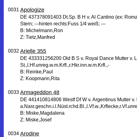
Apologize
0031
DE 437378091403 Dt.Sp. B H v. Al Cantino (ex: Romari
Stern; ---hinten rechts:Fuss 1/4 weiß; ---
B: Michelmann,Ron
Z: Tietz,Manfred
Arielle 355
0032
DE 433331256200 Old B S v. Royal Dance Mutter v. 
St.,l.Hf.unreg.w.m.Krfl.,r.Hkr.inn.w.m.Krfl.,-
B: Reinke,Paul
Z: Koopmann,Rita
Armageddon 48
0033
DE 441410814806 Westf Df W v. Argentinus Mutter v.
a.Nasr.geschn.i.l.Nüst.rchd.Bl.,l.Vf.w.,Krflecke,r.Vf.unre
B: Miske,Magdalena
Z: Miske,Josef
Arodine
0034