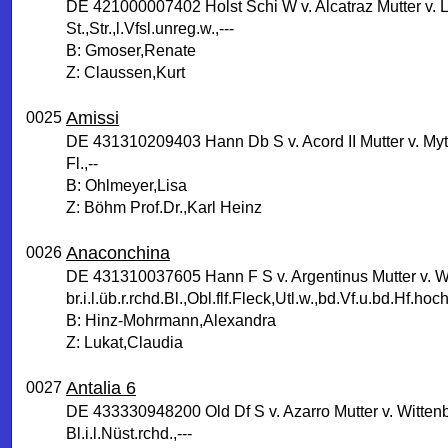
DE 421000007402 Holst Schi W v. Alcatraz Mutter v.
St.,Str.,l.Vfsl.unreg.w.,---
B: Gmoser,Renate
Z: Claussen,Kurt
Amissi
0025
DE 431310209403 Hann Db S v. Acord II Mutter v. My
Fl.,--
B: Ohlmeyer,Lisa
Z: Böhm Prof.Dr.,Karl Heinz
Anaconchina
0026
DE 431310037605 Hann F S v. Argentinus Mutter v. W
br.i.l.üb.r.rchd.Bl.,Obl.flf.Fleck,Utl.w.,bd.Vf.u.bd.Hf.hoch
B: Hinz-Mohrmann,Alexandra
Z: Lukat,Claudia
Antalia 6
0027
DE 433330948200 Old Df S v. Azarro Mutter v. Witten
Bl.i.l.Nüst.rchd.,---