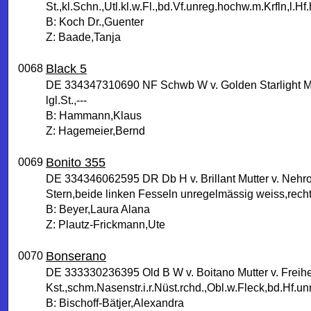
St.,kl.Schn.,Utl.kl.w.Fl.,bd.Vf.unreg.hochw.m.Krfln,l.H
B: Koch Dr.,Guenter
Z: Baade,Tanja
Black 5
0068
DE 334347310690 NF Schwb W v. Golden Starlight Mut
lgl.St.,---
B: Hammann,Klaus
Z: Hagemeier,Bernd
Bonito 355
0069
DE 334346062595 DR Db H v. Brillant Mutter v. Nehr
Stern,beide linken Fesseln unregelmässig weiss,recht
B: Beyer,Laura Alana
Z: Plautz-Frickmann,Ute
Bonserano
0070
DE 333330236395 Old B W v. Boitano Mutter v. Freihe
Kst.,schm.Nasenstr.i.r.Nüst.rchd.,Obl.w.Fleck,bd.Hf.u
B: Bischoff-Bätjer,Alexandra