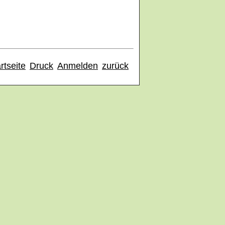
rtseite
Druck
Anmelden
zurück